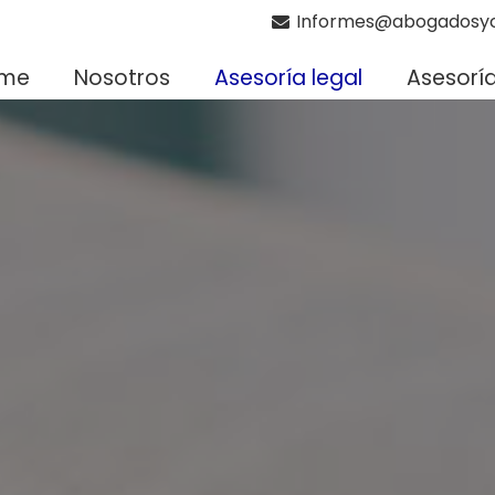
Informes@abogadosyc
me
Nosotros
Asesoría legal
Asesorí