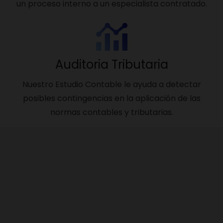
un proceso interno a un especialista contratado.
Auditoria Tributaria
Nuestro Estudio Contable le ayuda a detectar
posibles contingencias en la aplicación de las
normas contables y tributarias.
Gestión de Préstamos Bancarios
Somos un estudio especializado en Asesoría
Financiera y gestión de préstamos bancarios para
capital de trabajo…