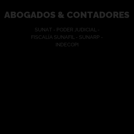
A
B
O
G
A
D
O
S
&
C
O
N
T
A
D
O
R
E
S
SUNAT - PODER JUDICIAL -
FISCALÍA SUNAFIL - SUNARP -
INDECOPI