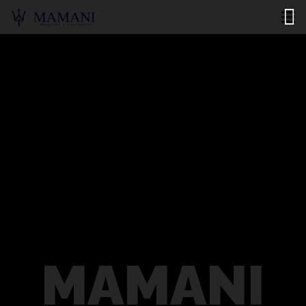
M
A
M
A
N
I