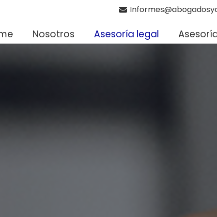
Informes@abogadosyc
me
Nosotros
Asesoría legal
Asesorí