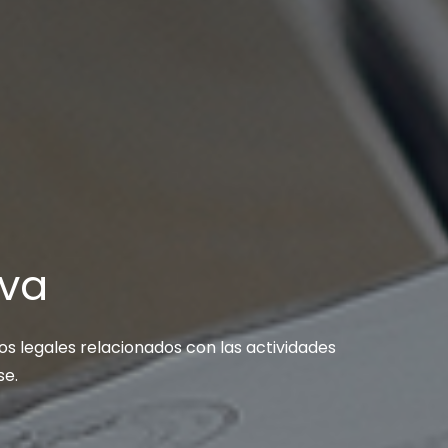
iva
tos legales relacionados con las actividades
se.